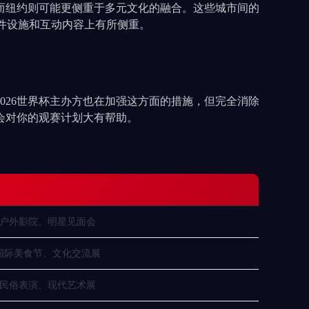
，而纽约则可能更侧重于多元文化的融合。这些城市间的
硬件设施和互动内容上有所侧重。
026世界杯主办方也在加强这方面的措施，但完全消除
会对你的观赛计划大有帮助。
户外影院、明星见面会
国际美食节、文化交流展
民俗表演、现代艺术展