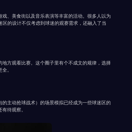
动游戏、美食街以及音乐表演等丰富的活动。很多人以为
迷区的设计不仅考虑到球迷的观赛需求，还融入了当
的地方观看比赛。这个圈子里有个不成文的规律，选择
更全。
参与的主动抢球战术）的场景模拟已经成为一些球迷区的
还有待观察。