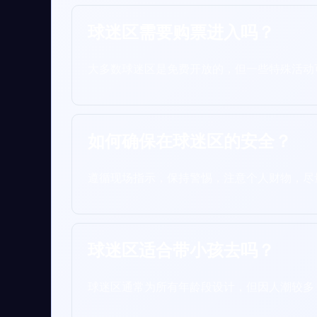
球迷区需要购票进入吗？
大多数球迷区是免费开放的，但一些特殊活动
如何确保在球迷区的安全？
遵循现场指示，保持警惕，注意个人财物，尽
球迷区适合带小孩去吗？
球迷区通常为所有年龄段设计，但因人潮较多