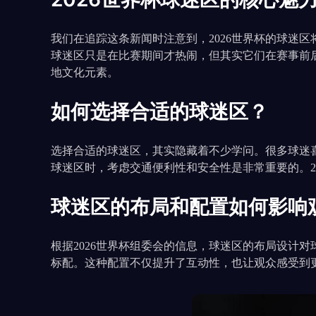
我们在追踪这条新闻时注意到，2026世界杯的球迷
球迷区只是在比赛期间才热闹，但其实它们在赛事前
地文化元素。
如何选择合适的球迷区？
选择合适的球迷区，其实隐藏着不少学问。很多球迷
球迷区时，考虑交通便利性和安全性是非常重要的。2
球迷区的布局和配置如何影响
根据2026世界杯组委会的信息，球迷区的布局设计
标配。这种配置不仅提升了互动性，也让观众感受到