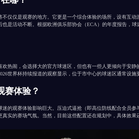
区将不仅仅是观赛的地方。它更是一个综合体验的场所，设有互
后也是活动不断。根据欧洲俱乐部协会（ECA）的年度报告，球
喜欢热闹，会选择大的官方球迷区，但也有一些人更倾向于安静
026世界杯持续报道的观察显示，位于市中心的球迷区通常设施
观赛体验？
对球迷的观赛体验影响巨大。压迫式逼抢（即高位防线配合全员
更真实的赛场气氛。当然，目前这些配置还在规划中，具体效果