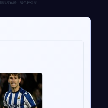
拟现实体验、绿色环保展