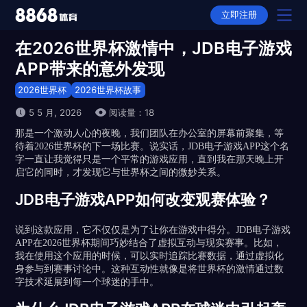
立即注册
在2026世界杯激情中，JDB电子游戏
2026世界杯首页
APP带来的意外发现
2026世界杯产品
2026世界杯
2026世界杯故事
5 5 月, 2026
阅读量：18
选择2026世界杯
那是一个激动人心的夜晚，我们团队在办公室的屏幕前聚集，等
待着2026世界杯的下一场比赛。说实话，JDB电子游戏APP这个名
2026世界杯下载
字一直让我觉得只是一个平常的游戏应用，直到我在那天晚上开
启它的同时，才发现它与世界杯之间的微妙关系。
2026世界杯APP下载
2026世界杯动态
JDB电子游戏APP如何改变观赛体验？
2026世界杯全站APP下载
2026世界杯故事
说到这款应用，它不仅仅是为了让你在游戏中得分。JDB电子游戏
APP在2026世界杯期间巧妙结合了虚拟互动与现实赛事。比如，
平台推荐
我在使用这个应用的时候，可以实时追踪比赛数据，通过虚拟化
身参与到赛事讨论中。这种互动性就像是将世界杯的激情通过数
隐私权政策
字技术延展到每一个球迷的手中。