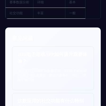
赛事数据分析
详细
基本
社交功能
丰富
一般
常见问题
JDB电子游戏APP如何提升观赛体
验？
通过虚拟互动和实时数据追踪，JDB电子游戏AP
P让用户不仅是观众，更成为赛事的一部分，增
加了参与感。
这款应用的社交功能有什么特别