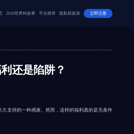
态
2026世界杯故事
平台推荐
隐私权政策
立即注册
福利还是陷阱？
长久支持的一种感谢。然而，这样的福利真的是无条件