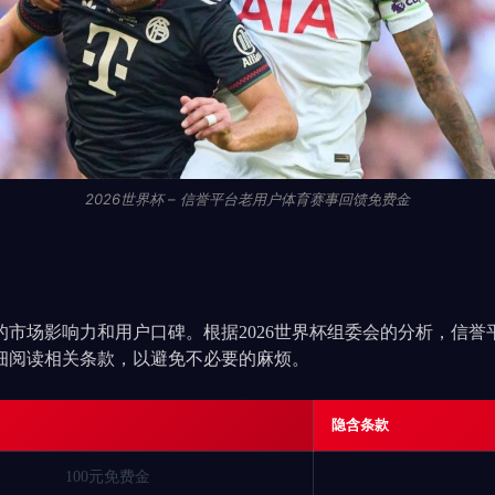
2026世界杯 – 信誉平台老用户体育赛事回馈免费金
市场影响力和用户口碑。根据2026世界杯组委会的分析，信
细阅读相关条款，以避免不必要的麻烦。
隐含条款
100元免费金