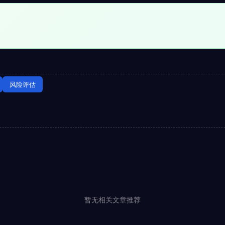
风险评估
暂无相关文章推荐