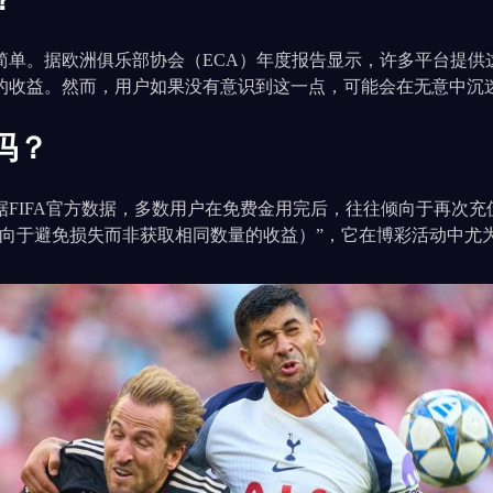
简单。据欧洲俱乐部协会（ECA）年度报告显示，许多平台提供
的收益。然而，用户如果没有意识到这一点，可能会在无意中沉
吗？
FIFA官方数据，多数用户在免费金用完后，往往倾向于再次
倾向于避免损失而非获取相同数量的收益）”，它在博彩活动中尤