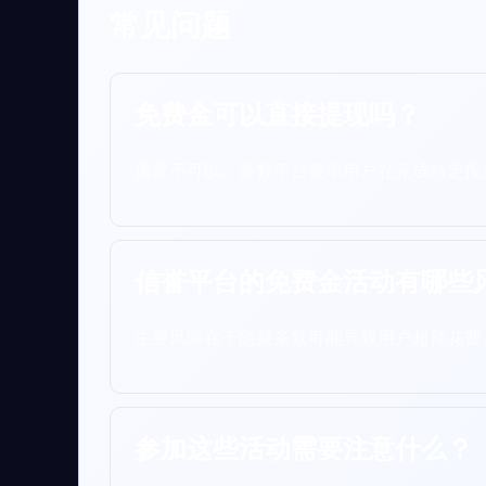
常见问题
免费金可以直接提现吗？
通常不可以。多数平台要求用户在完成特定投
信誉平台的免费金活动有哪些
主要风险在于隐藏条款可能导致用户超额花费
参加这些活动需要注意什么？