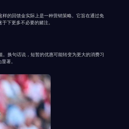
这样的回馈金实际上是一种营销策略。它旨在通过免
迷于下更多不必要的赌注。
充值。换句话说，短暂的优惠可能转变为更大的消费习
为显著。