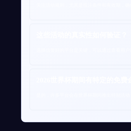
关注活动规则，尤其是投注条件和有效期，确
这些活动的真实性如何验证？
选择信誉好的平台是关键，可以通过查看用户
2026世界杯期间有特定的免费
是的，许多平台会在世界杯期间推出特别活动