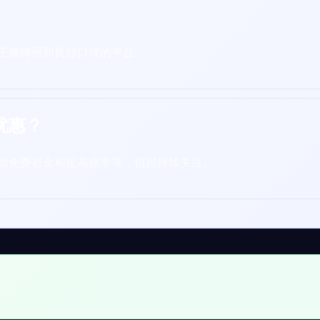
正规牌照和良好口碑的平台。
优惠？
，如免费彩金和提高赔率等，值得持续关注。