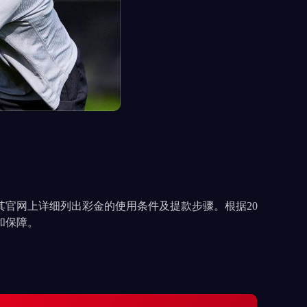
官网上详细列出彩金的使用条件及提款步骤。根据20
和保障。