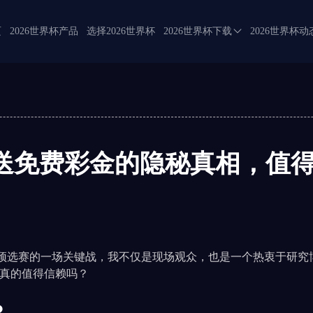
页
2026世界杯产品
选择2026世界杯
2026世界杯下载
2026世界杯动
2026世界杯APP下载
2026世界杯全站APP下载
送免费彩金的隐秘真相，值
世界杯预选赛的一场关键战，我不仅是现场观众，也是一个热衷于研
后真的值得信赖吗？
？