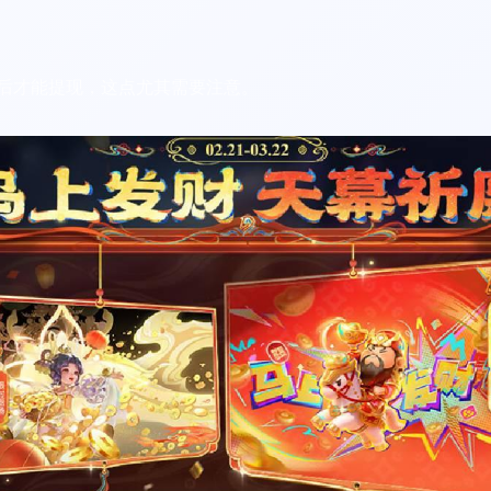
后才能提现，这点尤其需要注意。