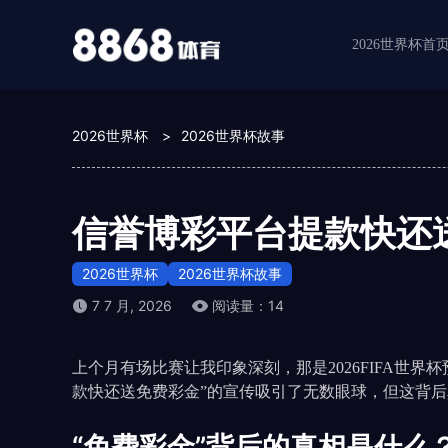
2026世界杯首
2026世界杯
>
2026世界杯故事
信誉博彩平台提款快还
2026世界杯
2026世界杯故事
7 7 月, 2026
阅读量：14
上个月有场比赛让我印象深刻，那是2026FIFA
款快还送免费彩金”的宣传吸引了无数眼球，但这背
“免费彩金”背后的真相是什么