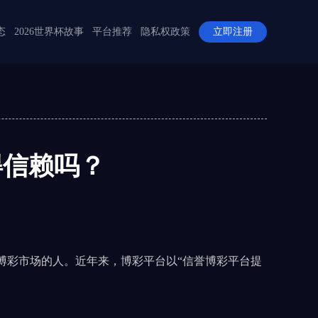
态
2026世界杯故事
平台推荐
隐私权政策
立即注册
得信赖吗？
究博彩市场的人。近年来，博彩平台以“信誉博彩平台提