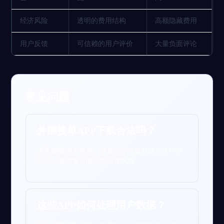
经济风险
透明的费用结构
高额隐藏费用
用户反馈
可信赖的用户评价
大量负面评论
常见问题
外围接单APP下载合法吗？
大多数情况下不是。许多APP尚未获得合法经营
许可，使用者可能面临法律风险。
这些APP如何处理用户数据？