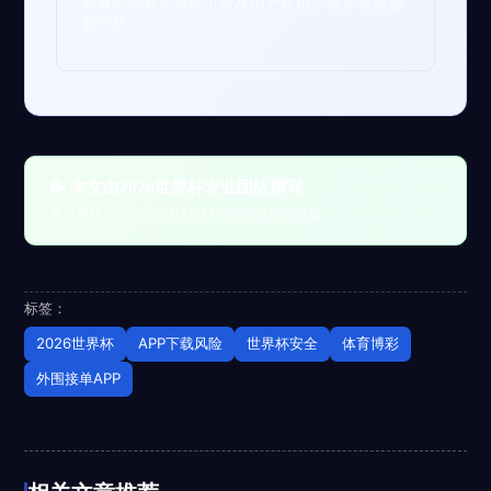
查看是否有运营许可证及用户评价，但需警惕虚
假信息。
📝 本文由2026世界杯专业团队撰写
最后更新：2026年06月12日 | 内容经过专业审核
标签：
2026世界杯
APP下载风险
世界杯安全
体育博彩
外围接单APP