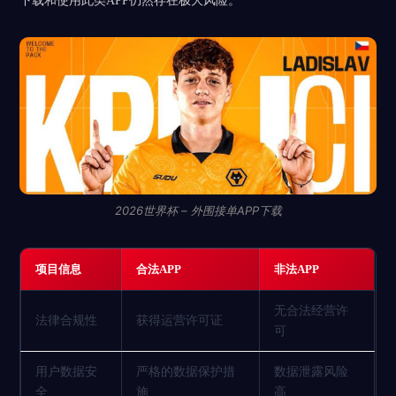
下载和使用此类APP仍然存在极大风险。
2026世界杯 – 外围接单APP下载
项目信息
合法APP
非法APP
无合法经营许
法律合规性
获得运营许可证
可
用户数据安
严格的数据保护措
数据泄露风险
全
施
高