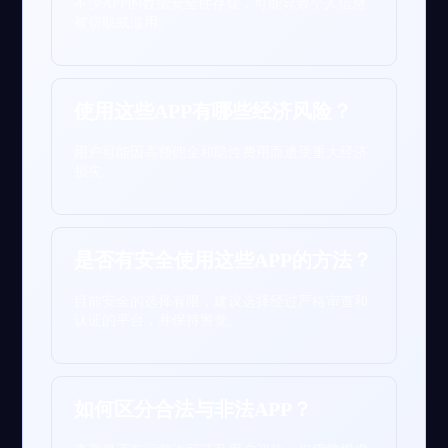
不少APP的数据安全性存疑，可能导致个人信息
被窃取或滥用。
使用这些APP有哪些经济风险？
用户可能因高额佣金和隐性费用而遭受重大经济
损失。
是否有安全使用这些APP的方法？
目前安全的选择有限，建议选择经过严格审查和
认证的平台，并保持警觉。
如何区分合法与非法APP？