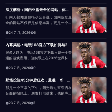
深度解析：国内亚盘最全的网站，你绝对不知道的实情
行内人都知道但很少公开说，国内亚盘最
全的网站不仅仅是信息丰富，更是一个竞
技博弈的舞台。那么，如何选择这个舞台
24 7 月, 2026
6
并...
内幕揭秘：电玩168官方下载如何与2026世界杯完美结合
很多人以为，电玩168官方下载只是一个普
通的游戏应用，但实际上在2026世界杯期
间，它将成为球迷与赛事互动的重...
23 7 月, 2026
9
那场投注45分钟后狂欢，最准一肖一码100%噢的秘密揭开
那是一个平常的下午，阳光透过窗帘洒在
台面的报纸上。朋友打电话来，他的声音
里夹杂着兴奋和怀疑：“你知道吗，这场
23 7 月, 2026
7
比...