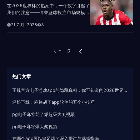
在2026世界杯的热潮中，一个数字引起了
我们的注意——信誉篮球投注市场规模预
计增长15%。这意味着什么？简单说...
21 7 月, 2026
8
17
热门文章
正规官方电子游戏app的隐藏真相：你不知道的2026世界杯秘密
轻松下载：麻将胡了app软件的五个小技巧
pg电子麻将胡了爆超级大奖视频
pg电子麻将爆大奖视频
在哪个app可以赌足球？深入探讨与选择指南