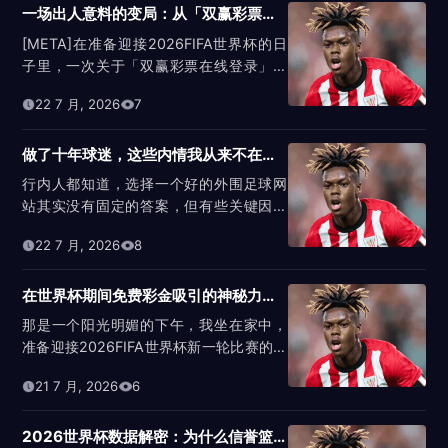
一场出人意料的变局：从「双赢彩票在线登录」到2026世界杯的璀璨时刻
[META]在准备迎接2026FIFA世界杯的日
子里，一次关于「双赢彩票在线登录」的
体验悄然改变了许多球迷的看...
22 7 月, 2026
7
做了十年球迷，这些内情我从来不在公开场合说：外围买足球那个网站好？
行内人都知道，选择一个好的外围足球网
站其实没有固定的答案，但有些关键因素
却是必须考虑的。外围买足球那个网站
22 7 月, 2026
8
好？...
在世界杯期间免费彩金吸引的神秘力量：信誉博彩体验报告
那是一个阳光明媚的下午，我坐在家中，
准备迎接2026FIFA世界杯新一轮比赛的到
来。手机突然传来一则通知——“...
21 7 月, 2026
6
2026世界杯数据解密：为什么信誉篮球投注吸引了全球目光？