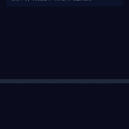
这里是世界杯官网(2026世界杯 SPORTS)官方网站 ,世界杯官网AP
P全方面涵盖体育、百家乐、电竞、真人、棋牌等热门游戏场馆,
千万会员提供最优质的服务，是最受用户信赖的投注机构。平台
玩法多, 存款提款快。欢迎登录官方APP体验极致娱乐盛宴。
网站地图
谷歌地图