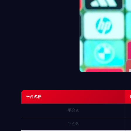
平台名称
平台A
平台B