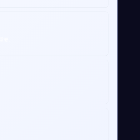
重要。
。