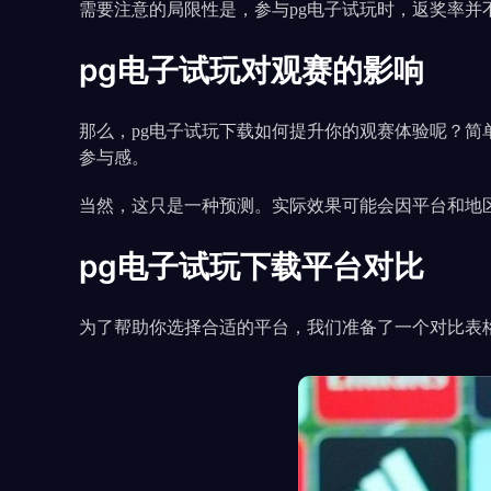
需要注意的局限性是，参与pg电子试玩时，返奖率
pg电子试玩对观赛的影响
那么，pg电子试玩下载如何提升你的观赛体验呢？简
参与感。
当然，这只是一种预测。实际效果可能会因平台和地
pg电子试玩下载平台对比
为了帮助你选择合适的平台，我们准备了一个对比表