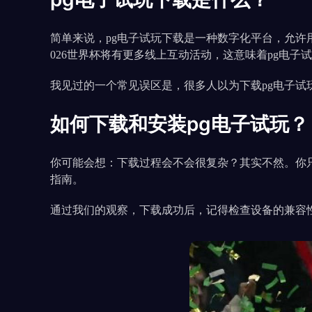
简单来说，pg电子试玩下载是一种数字化平台，允许
026世界杯将有更多线上互动活动，这意味着pg电子
我见过的一个常见误区是，很多人以为下载pg电子
如何下载和安装pg电子试玩？
你可能会想：下载过程会不会很复杂？其实不然。你
指南。
通过我们的观察，下载成功后，记得检查设备的兼容