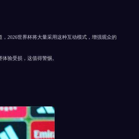
，2026世界杯将大量采用这种互动模式，增强观众的
赛体验受损，这值得警惕。