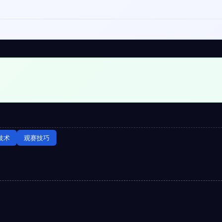
技术
观赛技巧