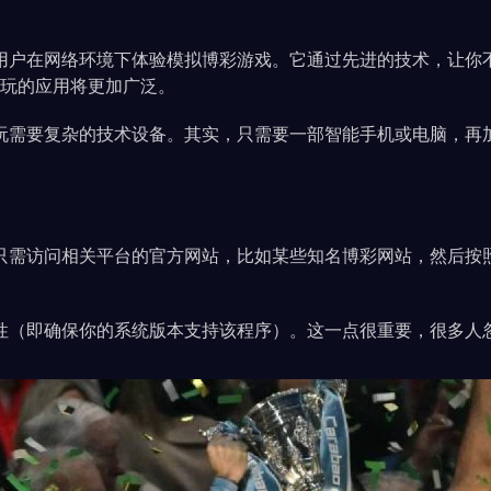
用户在网络环境下体验模拟博彩游戏。它通过先进的技术，让你不
试玩的应用将更加广泛。
试玩需要复杂的技术设备。其实，只需要一部智能手机或电脑，再
只需访问相关平台的官方网站，比如某些知名博彩网站，然后按
性（即确保你的系统版本支持该程序）。这一点很重要，很多人