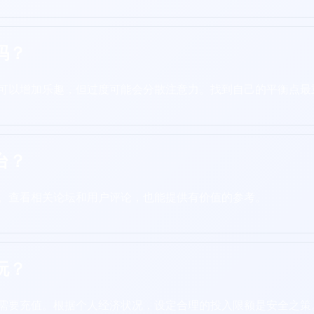
吗？
玩可以增加乐趣，但过度可能会分散注意力。找到自己的平衡点最
台？
。查看相关论坛和用户评论，也能提供有价值的参考。
玩？
需要充值。根据个人经济状况，设定合理的投入限额是安全之策