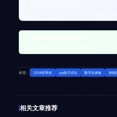
📝 本文由2026世界杯专业团队撰写
最后更新：2026年06月26日 | 内容经过专业审核
标签：
2026世界杯
pg电子试玩
数字化体验
智能
相关文章推荐