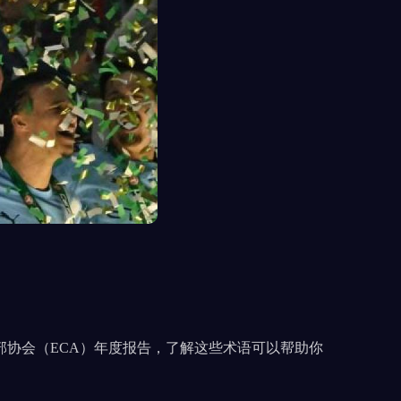
部协会（ECA）年度报告，了解这些术语可以帮助你