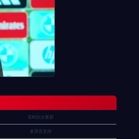
实时比分更新
多语言支持