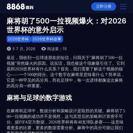
立即注册
麻将胡了500一拉视频爆火：对2026
2026世界杯首页
世界杯的意外启示
2026世界杯产品
2026世界杯
2026世界杯故事
5 7 月, 2026
阅读量：15
选择2026世界杯
最近，我收到一位球迷朋友的短信，问我关于”麻将胡了500一拉
视频”突然爆火的原因。说实话，我也被这个现象吸引住了。它到
2026世界杯下载
底和2026世界杯有什么关系？首先，我们需要了解这个视频的核
心——一个500的得分。这个数字在麻将里意味着什么？简单说，
2026世界杯APP下载
2026世界杯动态
它是一种罕见的高分局，而在足球中，每一次进球都像这次麻将
2026世界杯全站APP下载
的高分局一样重要。
2026世界杯故事
麻将与足球的数字游戏
平台推荐
在麻将和足球中，数据分析和策略设计是取胜的关键。麻将胡了5
00一拉视频的成功并不是偶然，这与其背后的策略和计算密不可
隐私权政策
分。据FIFA官方数据，2026世界杯将有48支球队参赛——这意味
着更多的比赛，更多的数据需要分析。麻将中的高分可能让我们