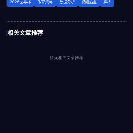
2026世界杯
体育策略
数据分析
视频热点
麻将
相关文章推荐
暂无相关文章推荐