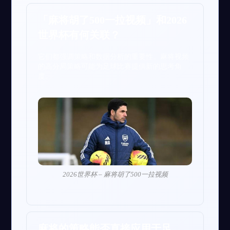
「麻将胡了500一拉视频」和2026
世界杯有何关联？
它们都强调策略和数据分析的重要性。麻将视频
的高分局策略可能为足球比赛提供新的思考角
度。
2026世界杯 – 麻将胡了500一拉视频
麻将的策略能否直接应用于足