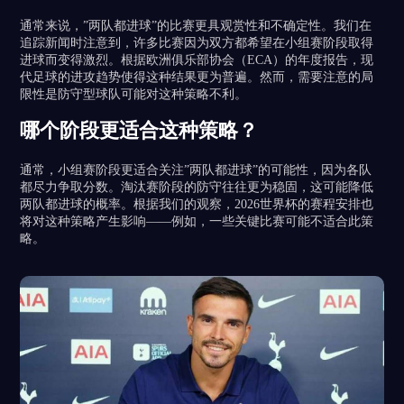
通常来说，”两队都进球”的比赛更具观赏性和不确定性。我们在
追踪新闻时注意到，许多比赛因为双方都希望在小组赛阶段取得
进球而变得激烈。根据欧洲俱乐部协会（ECA）的年度报告，现
代足球的进攻趋势使得这种结果更为普遍。然而，需要注意的局
限性是防守型球队可能对这种策略不利。
哪个阶段更适合这种策略？
通常，小组赛阶段更适合关注”两队都进球”的可能性，因为各队
都尽力争取分数。淘汰赛阶段的防守往往更为稳固，这可能降低
两队都进球的概率。根据我们的观察，2026世界杯的赛程安排也
将对这种策略产生影响——例如，一些关键比赛可能不适合此策
略。