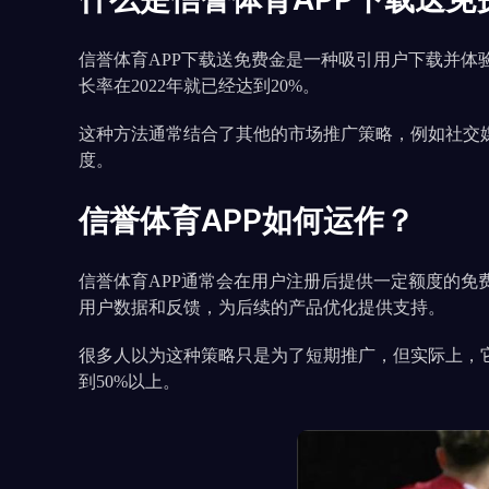
信誉体育APP下载送免费金是一种吸引用户下载并体
长率在2022年就已经达到20%。
这种方法通常结合了其他的市场推广策略，例如社交
度。
信誉体育APP如何运作？
信誉体育APP通常会在用户注册后提供一定额度的免
用户数据和反馈，为后续的产品优化提供支持。
很多人以为这种策略只是为了短期推广，但实际上，
到50%以上。