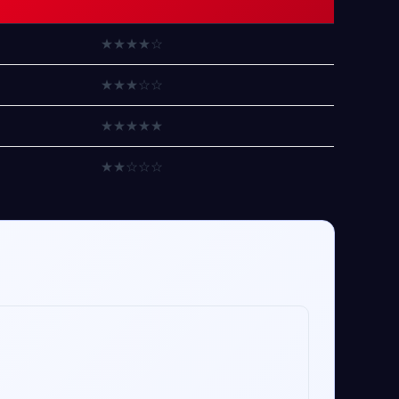
★★★★☆
★★★☆☆
★★★★★
★★☆☆☆