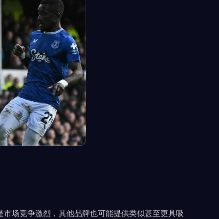
是市场竞争激烈，其他品牌也可能提供类似甚至更具吸