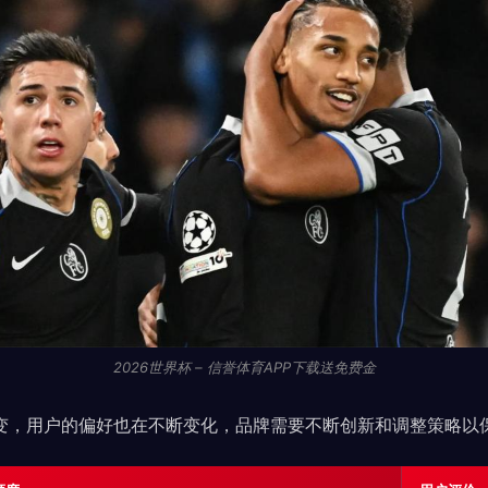
2026世界杯 – 信誉体育APP下载送免费金
变，用户的偏好也在不断变化，品牌需要不断创新和调整策略以