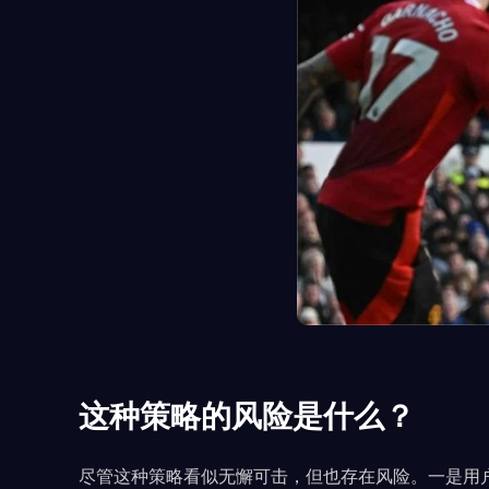
这种策略的风险是什么？
尽管这种策略看似无懈可击，但也存在风险。一是用