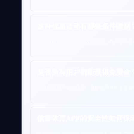
这种优惠活动有哪些条件限制
通常有最低投注额和有效期限制，具体视平台
是否所有用户都能获得免费金
并非所有用户都能获得。通常新用户可以享受
信誉体育APP的安全性如何保
正规的体育APP通常采用加密技术保护用户