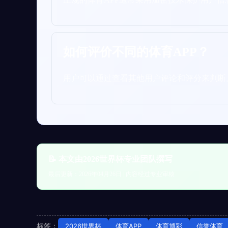
如何评价不同的体育APP？
用户可以通过查看其他用户评论和评分来判断
📝 本文由2026世界杯专业团队撰写
最后更新：2026年04月26日 | 内容经过专业审核
标签：
2026世界杯
体育APP
体育博彩
信誉体育