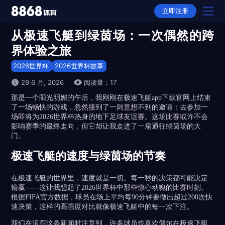
立即注册
从极速飞艇到绿茵场：一次偶然的跨
2026世界杯首页
界体验之旅
2026世界杯产品
2026世界杯
2026世界杯故事
29 6 月, 2026
阅读量：17
选择2026世界杯
那是一个阳光明媚的午后，我刚刚在极速飞艇app下载官网上结束
了一场畅快的游戏，忽然接到了一则意想不到的邀请：去参加一
2026世界杯下载
场即将为2026世界杯热身的地下足球友谊赛。这场比赛或许不会
影响赛季的最终走向，但它却让我走进了一扇通往绿茵场的大
2026世界杯APP下载
2026世界杯动态
门。
2026世界杯全站APP下载
极速飞艇的速度与绿茵场的节奏
2026世界杯故事
在极速飞艇的世界里，速度就是一切。每一秒的决策都可能决定
平台推荐
输赢——这让我想起了2026世界杯中那些惊心动魄的比赛时刻。
根据FIFA官方数据，球员在场上平均每90分钟要做出超过200次快
隐私权政策
速决策，这样的高强度对比就像极速飞艇中的每一次下注。
我们在追踪这条新闻时注意到，许多球员也喜欢偶尔在极速飞艇