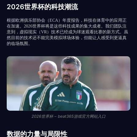
2026世界杯的科技潮流
根据欧洲俱乐部协会（ECA）年度报告，科技在体育中的应用正
在加速。2026世界杯将是这些科技成果的集大成者。我们团队注
意到，虚拟现实（VR）技术已经成为球迷观看比赛的新方式。虽
然目前的技术还不能完美模拟球场体验，但能让人感受到更逼真
的临场氛围。
2026世界杯 – beat365游戏官方网站入口
数据的力量与局限性