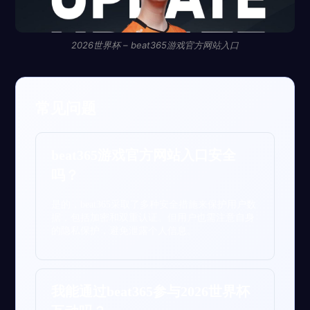
2026世界杯 – beat365游戏官方网站入口
常见问题
beat365游戏官方网站入口安全
吗？
是的，beat365采取了多种安全措施来保护用户数
据，包括加密和双重认证。但用户也需注意自身
的隐私保护，避免泄露个人信息。
我能通过beat365参与2026世界杯