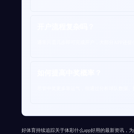
开户流程复杂吗？
通常只需几步即可完成开户，大部分APP还
如何提高中奖概率？
尽管中奖更多靠运气，但通过分析球队数据、
好体育持续追踪关于体彩什么app好用的最新资讯，