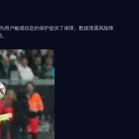
这为用户敏感信息的保护提供了保障。数据泄露风险降
息。