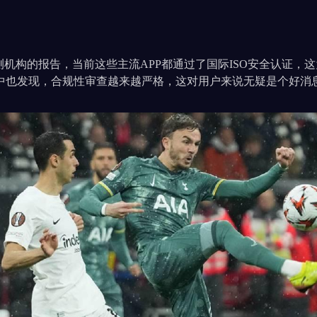
测机构的报告，当前这些主流APP都通过了国际ISO安全认证，
道中也发现，合规性审查越来越严格，这对用户来说无疑是个好消