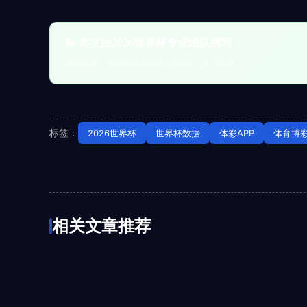
📝 本文由2026世界杯专业团队撰写
最后更新：2026年05月07日 | 内容经过专业审核
标签：
2026世界杯
世界杯数据
体彩APP
体育博
相关文章推荐