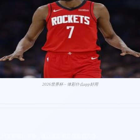
2026世界杯 – 体彩什么app好用
支付宝和银行卡等，这让充值和提现都很方便。