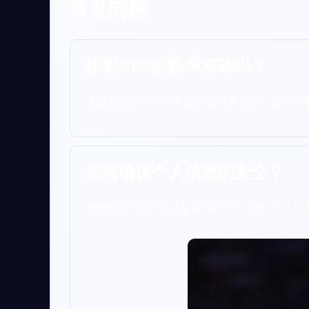
常见问题
体彩APP的赔率准确吗？
大部分主流APP赔率都是实时更新的，较为
如何确保个人信息的安全？
选择通过ISO安全认证的APP可有效保护个