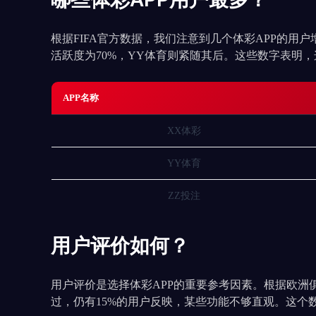
根据FIFA官方数据，我们注意到几个体彩APP的用
活跃度为70%，YY体育则紧随其后。这些数字表明
APP名称
XX体彩
YY体育
ZZ投注
用户评价如何？
用户评价是选择体彩APP的重要参考因素。根据欧洲
过，仍有15%的用户反映，某些功能不够直观。这个